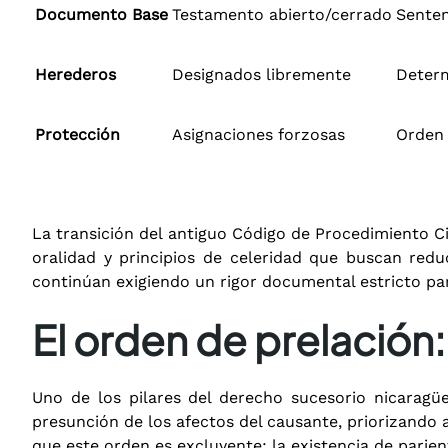
Documento Base
Testamento abierto/cerrado
Senten
Herederos
Designados libremente
Determ
Protección
Asignaciones forzosas
Orden 
La transición del antiguo Código de Procedimiento Ci
oralidad y principios de celeridad que buscan reduc
continúan exigiendo un rigor documental estricto para
El orden de prelación
Uno de los pilares del derecho sucesorio nicaragüe
presunción de los afectos del causante, priorizando 
que este orden es excluyente: la existencia de parien