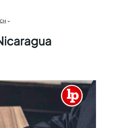
GCH
 Nicaragua