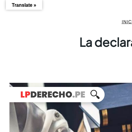
Saltar
Translate »
al
contenido
INIC
La declar