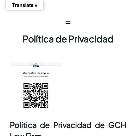
Saltar
Translate »
al
contenido
Política de Privacidad
Política de Privacidad de GCH