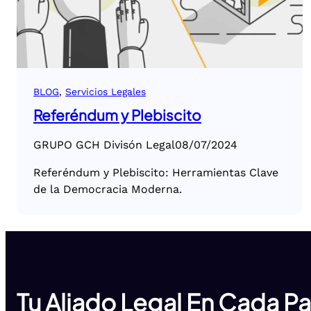
BLOG
, 
Servicios Legales
Referéndum y Plebiscito
GRUPO GCH Divisón Legal
08/07/2024
Referéndum y Plebiscito: Herramientas Clave
de la Democracia Moderna.
Tu Aliado Legal En Cada P