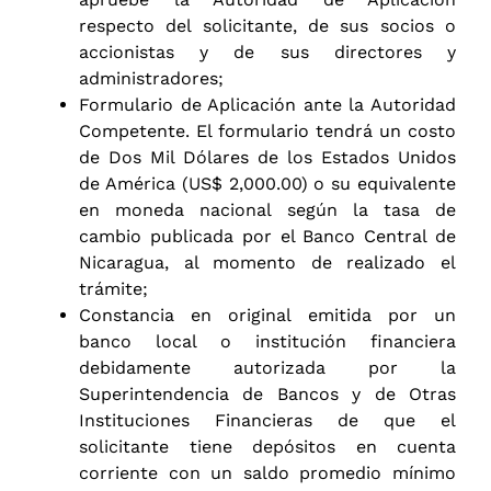
respecto del solicitante, de sus socios o
accionistas y de sus directores y
administradores;
Formulario de Aplicación ante la Autoridad
Competente. El formulario tendrá un costo
de Dos Mil Dólares de los Estados Unidos
de América (US$ 2,000.00) o su equivalente
en moneda nacional según la tasa de
cambio publicada por el Banco Central de
Nicaragua, al momento de realizado el
trámite;
Constancia en original emitida por un
banco local o institución financiera
debidamente autorizada por la
Superintendencia de Bancos y de Otras
Instituciones Financieras de que el
solicitante tiene depósitos en cuenta
corriente con un saldo promedio mínimo