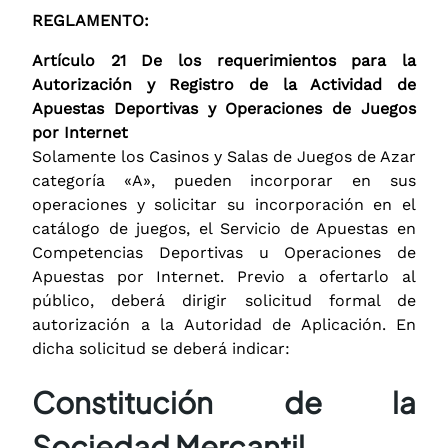
REGLAMENTO:
Artículo 21 De los requerimientos para la
Autorización y Registro de la Actividad de
Apuestas Deportivas y Operaciones de Juegos
por Internet
Solamente los Casinos y Salas de Juegos de Azar
categoría «A», pueden incorporar en sus
operaciones y solicitar su incorporación en el
catálogo de juegos, el Servicio de Apuestas en
Competencias Deportivas u Operaciones de
Apuestas por Internet. Previo a ofertarlo al
público, deberá dirigir solicitud formal de
autorización a la Autoridad de Aplicación. En
dicha solicitud se deberá indicar:
Constitución de la
Sociedad Mercantil