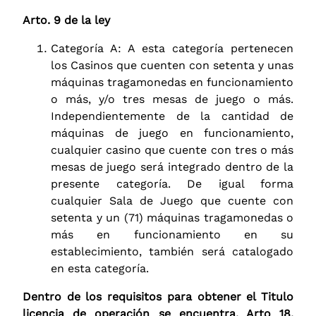
Arto. 9 de la ley
Categoría A: A esta categoría pertenecen
los Casinos que cuenten con setenta y unas
máquinas tragamonedas en funcionamiento
o más, y/o tres mesas de juego o más.
Independientemente de la cantidad de
máquinas de juego en funcionamiento,
cualquier casino que cuente con tres o más
mesas de juego será integrado dentro de la
presente categoría. De igual forma
cualquier Sala de Juego que cuente con
setenta y un (71) máquinas tragamonedas o
más en funcionamiento en su
establecimiento, también será catalogado
en esta categoría.
Dentro de los requisitos para obtener el Titulo
licencia de operación se encuentra, Arto 18,