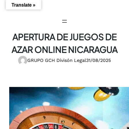
Saltar
Translate »
al
contenido
APERTURA DE JUEGOS DE
AZAR ONLINE NICARAGUA
GRUPO GCH Divisón Legal
31/08/2025