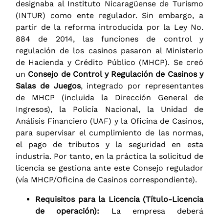
designaba al Instituto Nicaragüense de Turismo
(INTUR) como ente regulador. Sin embargo, a
partir de la reforma introducida por la Ley No.
884 de 2014, las funciones de control y
regulación de los casinos pasaron al Ministerio
de Hacienda y Crédito Público (MHCP). Se creó
un
Consejo de Control y Regulación de Casinos y
Salas de Juegos
, integrado por representantes
de MHCP (incluida la Dirección General de
Ingresos), la Policía Nacional, la Unidad de
Análisis Financiero (UAF) y la Oficina de Casinos,
para supervisar el cumplimiento de las normas,
el pago de tributos y la seguridad en esta
industria. Por tanto, en la práctica la solicitud de
licencia se gestiona ante este Consejo regulador
(vía MHCP/Oficina de Casinos correspondiente).
Requisitos para la Licencia (Título-Licencia
de operación):
La empresa deberá