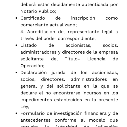
deberá estar debidamente autenticada por
Notario Público;
Certificado de inscripción como
comerciante actualizado;
4. Acreditación del representante legal a
través del poder correspondiente;
Listado de accionistas, socios,
administradores y directores de la empresa
solicitante del Título- Licencia de
Operación;
Declaración jurada de los accionistas,
socios, directores, administradores en
general y del solicitante en la que se
declare el no encontrarse incursos en los
impedimentos establecidos en la presente
Ley;
Formulario de investigación financiera y de
antecedentes conforme al modelo que
apruebe la Autoridad de Aplicación