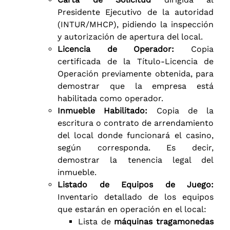
Presidente Ejecutivo de la autoridad
(INTUR/MHCP), pidiendo la inspección
y autorización de apertura del local.
Licencia de Operador:
Copia
certificada de la Título-Licencia de
Operación previamente obtenida, para
demostrar que la empresa está
habilitada como operador.
Inmueble Habilitado:
Copia de la
escritura o contrato de arrendamiento
del local donde funcionará el casino,
según corresponda. Es decir,
demostrar la tenencia legal del
inmueble.
Listado de Equipos de Juego:
Inventario detallado de los equipos
que estarán en operación en el local:
Lista de
máquinas tragamonedas