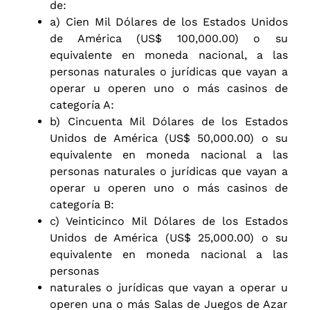
de:
a) Cien Mil Dólares de los Estados Unidos
de América (US$ 100,000.00) o su
equivalente en moneda nacional, a las
personas naturales o jurídicas que vayan a
operar u operen uno o más casinos de
categoría A:
b) Cincuenta Mil Dólares de los Estados
Unidos de América (US$ 50,000.00) o su
equivalente en moneda nacional a las
personas naturales o jurídicas que vayan a
operar u operen uno o más casinos de
categoría B:
c) Veinticinco Mil Dólares de los Estados
Unidos de América (US$ 25,000.00) o su
equivalente en moneda nacional a las
personas
naturales o jurídicas que vayan a operar u
operen una o más Salas de Juegos de Azar