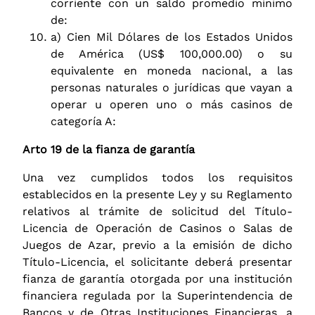
corriente con un saldo promedio mínimo
de:
a) Cien Mil Dólares de los Estados Unidos
de América (US$ 100,000.00) o su
equivalente en moneda nacional, a las
personas naturales o jurídicas que vayan a
operar u operen uno o más casinos de
categoría A:
Arto 19 de la fianza de garantía
Una vez cumplidos todos los requisitos
establecidos en la presente Ley y su Reglamento
relativos al trámite de solicitud del Título-
Licencia de Operación de Casinos o Salas de
Juegos de Azar, previo a la emisión de dicho
Título-Licencia, el solicitante deberá presentar
fianza de garantía otorgada por una institución
financiera regulada por la Superintendencia de
Bancos y de Otras Instituciones Financieras, a