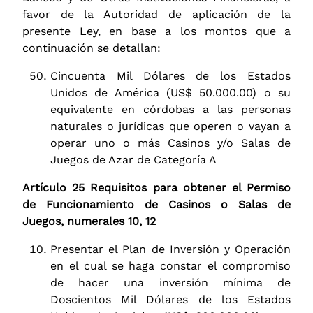
favor de la Autoridad de aplicación de la
presente Ley, en base a los montos que a
continuación se detallan:
Cincuenta Mil Dólares de los Estados
Unidos de América (US$ 50.000.00) o su
equivalente en córdobas a las personas
naturales o jurídicas que operen o vayan a
operar uno o más Casinos y/o Salas de
Juegos de Azar de Categoría A
Artículo 25 Requisitos para obtener el Permiso
de Funcionamiento de Casinos o Salas de
Juegos, numerales 10, 12
Presentar el Plan de Inversión y Operación
en el cual se haga constar el compromiso
de hacer una inversión mínima de
Doscientos Mil Dólares de los Estados