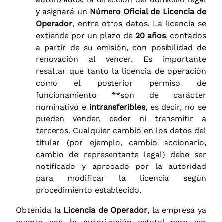
y asignará un
Número Oficial de Licencia de
Operador
, entre otros datos. La licencia se
extiende por un plazo de
20 años
, contados
a partir de su emisión, con posibilidad de
renovación al vencer. Es importante
resaltar que tanto la licencia de operación
como el posterior permiso de
funcionamiento **son de carácter
nominativo e
intransferibles
, es decir, no se
pueden vender, ceder ni transmitir a
terceros. Cualquier cambio en los datos del
titular (por ejemplo, cambio accionario,
cambio de representante legal) debe ser
notificado y aprobado por la autoridad
para modificar la licencia según
procedimiento establecido.
Obtenida la
Licencia de Operador
, la empresa ya
cuenta con la autorización estatal para ser