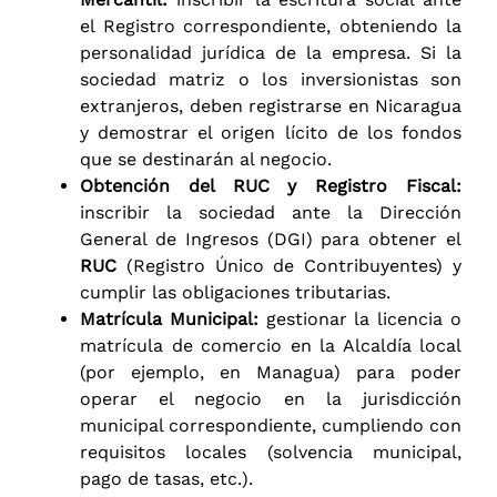
el Registro correspondiente, obteniendo la
personalidad jurídica de la empresa. Si la
sociedad matriz o los inversionistas son
extranjeros, deben registrarse en Nicaragua
y demostrar el origen lícito de los fondos
que se destinarán al negocio.
Obtención del RUC y Registro Fiscal:
inscribir la sociedad ante la Dirección
General de Ingresos (DGI) para obtener el
RUC
(Registro Único de Contribuyentes) y
cumplir las obligaciones tributarias.
Matrícula Municipal:
gestionar la licencia o
matrícula de comercio en la Alcaldía local
(por ejemplo, en Managua) para poder
operar el negocio en la jurisdicción
municipal correspondiente, cumpliendo con
requisitos locales (solvencia municipal,
pago de tasas, etc.).