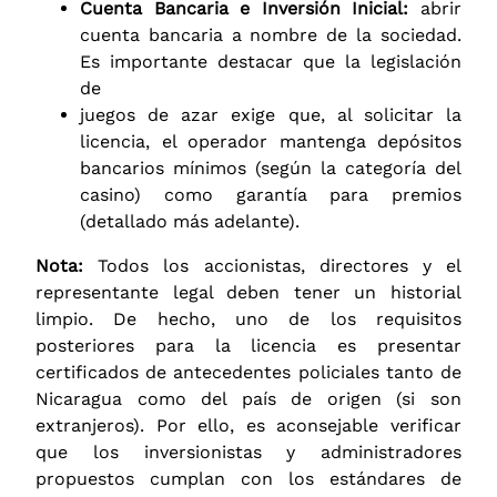
Cuenta Bancaria e Inversión Inicial:
abrir
cuenta bancaria a nombre de la sociedad.
Es importante destacar que la legislación
de
juegos de azar exige que, al solicitar la
licencia, el operador mantenga depósitos
bancarios mínimos (según la categoría del
casino) como garantía para premios
(detallado más adelante).
Nota:
Todos los accionistas, directores y el
representante legal deben tener un historial
limpio. De hecho, uno de los requisitos
posteriores para la licencia es presentar
certificados de antecedentes policiales tanto de
Nicaragua como del país de origen (si son
extranjeros). Por ello, es aconsejable verificar
que los inversionistas y administradores
propuestos cumplan con los estándares de