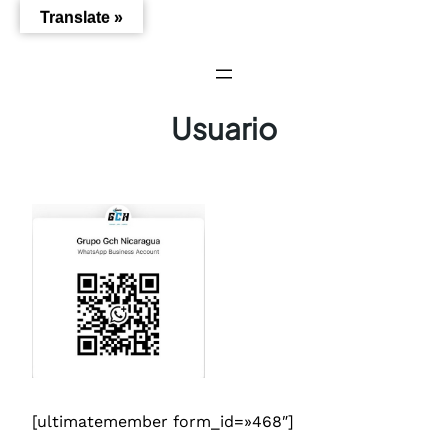
Saltar
Translate »
al
contenido
Usuario
[ultimatemember form_id=»468″]