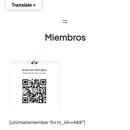
Saltar
Translate »
al
contenido
Miembros
[ultimatemember form_id=»469″]