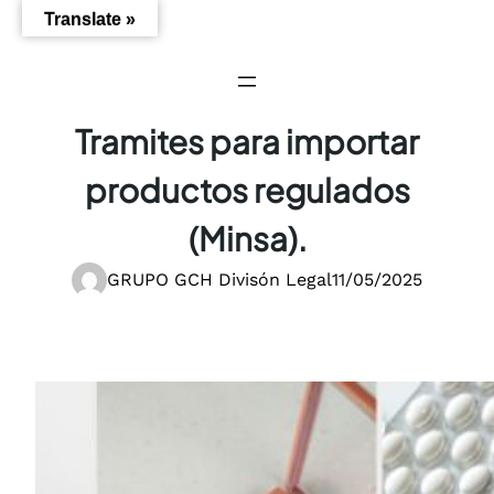
Saltar
Translate »
al
contenido
Tramites para importar
productos regulados
(Minsa).
GRUPO GCH Divisón Legal
11/05/2025