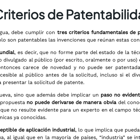
Criterios de Patentabili
agua, debe cumplir con
tres criterios fundamentales de 
solo son patentables las invenciones que reúnan estas con
undial
, es decir, que no forme parte del estado de la téc
divulgado al público (por escrito, oralmente o por uso) 
entonces carece de novedad y no puede ser patentada.
esible al público antes de la solicitud, incluso si el di
 presentar la solicitud de patente.
nueva, sino que además debe implicar un
paso no eviden
n propuesta
no puede derivarse de manera obvia
del conoc
r, que no resulte evidente para un experto en el campo té
nicas ya conocidas.
eptible de aplicación industrial
, lo que implica que pueda
ua, al igual que en la mayoría de países, “industria” se 