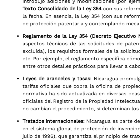
introdujo adiciones y modificaciones (por eje
Texto Consolidado de la Ley 354
con sus reforma
la fecha. En esencia, la Ley 354 (con sus refo
de protección patentaria y contemplando mecani
Reglamento de la Ley 354 (Decreto Ejecutivo N
aspectos técnicos de las solicitudes de patent
excluida), los requisitos formales de la solici
etc. Por ejemplo, el reglamento especifica cómo
entre otros detalles prácticos para llevar a cabo
Leyes de aranceles y tasas:
Nicaragua promul
tarifas oficiales que cobra la oficina de propie
normativa ha sido actualizada en diversas oca
oficiales del Registro de la Propiedad Intelectua
no cambian el procedimiento, sí determinan lo
Tratados internacionales:
Nicaragua es parte de 
en el sistema global de protección de invencion
julio de 1996), que garantiza el principio de tra