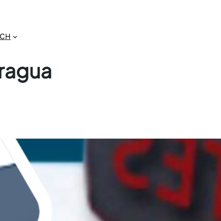
GCH
aragua