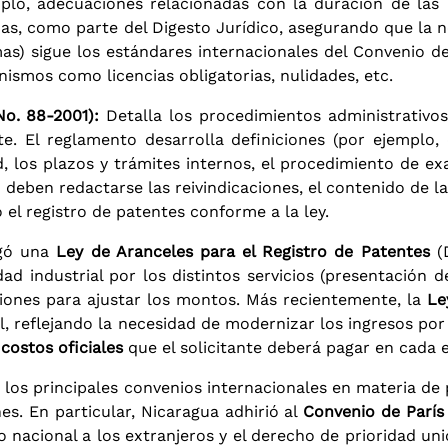
mplo, adecuaciones relacionadas con la duración de las
s, como parte del Digesto Jurídico, asegurando que la n
rmas) sigue los estándares internacionales del Convenio 
smos como licencias obligatorias, nulidades, etc.
o. 88-2001):
Detalla los procedimientos administrativos 
e. El reglamento desarrolla definiciones (por ejemplo, 
tud, los plazos y trámites internos, el procedimiento de 
 deben redactarse las reivindicaciones, el contenido de l
 el registro de patentes conforme a la ley.
gó una
Ley de Aranceles para el Registro de Patentes
(D
dad industrial por los distintos servicios (presentación d
siones para ajustar los montos. Más recientemente, la
Le
l, reflejando la necesidad de modernizar los ingresos por 
s
costos oficiales
que el solicitante deberá pagar en cada 
los principales convenios internacionales en materia de p
es. En particular, Nicaragua adhirió al
Convenio de París 
to nacional a los extranjeros y el derecho de prioridad un