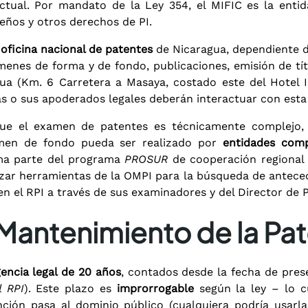
ctual. Por mandato de la Ley 354, el MIFIC es la entid
seños y otros derechos de PI.
a
oficina nacional de patentes
de Nicaragua, dependiente de
enes de forma y de fondo, publicaciones, emisión de títul
a (Km. 6 Carretera a Masaya, costado este del Hotel In
s o sus apoderados legales deberán interactuar con esta o
e el examen de patentes es técnicamente complejo, e
amen de fondo pueda ser realizado por
entidades com
rma parte del programa
PROSUR
de cooperación regional
lizar herramientas de la OMPI para la búsqueda de antece
n el RPI a través de sus examinadores y del Director de P
 Mantenimiento de la Pa
gencia legal de 20 años
, contados desde la fecha de prese
l RPI
). Este plazo es
improrrogable
según la ley – lo c
nción pasa al dominio público (cualquiera podría usarl