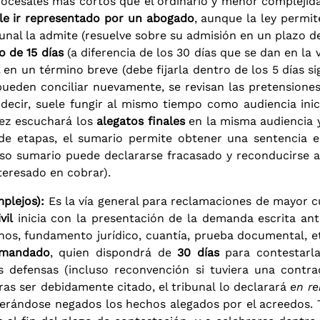
 procesales más cortos que el ordinario y menor compleji
le ir representado por un abogado
, aunque la ley permi
unal la admite (resuelve sobre su admisión en un plazo d
o de 15 días
(a diferencia de los 30 días que se dan en la v
en un término breve (debe fijarla dentro de los 5 días si
ueden conciliar nuevamente, se revisan las pretensiones 
s decir, suele fungir al mismo tiempo como audiencia ini
uez escuchará los
alegatos finales
en la misma audiencia y
n de etapas, el sumario permite obtener una sentencia
ceso sumario puede declararse fracasado y reconducirse 
eresado en cobrar).
plejos):
Es la vía general para reclamaciones de mayor cu
vil
inicia con la presentación de la demanda escrita an
chos, fundamento jurídico, cuantía, prueba documental, etc
demandado
, quien dispondrá de
30 días
para contestarla
 defensas (incluso reconvención si tuviera una contra
tras ser debidamente citado, el tribunal lo declarará
en re
derándose negados los hechos alegados por el acreedos. Tr