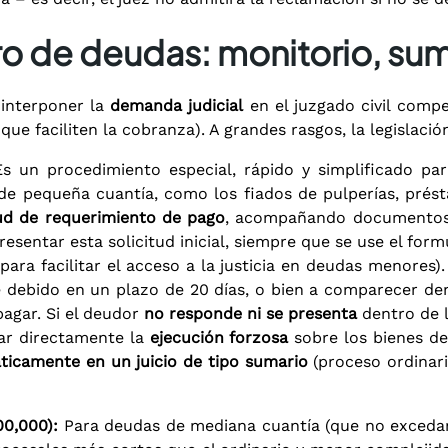
bro de deudas: monitorio, sum
 interponer la
demanda judicial
en el juzgado civil compe
e faciliten la cobranza). A grandes rasgos, la legislaci
s un procedimiento especial, rápido y simplificado par
 de pequeña cuantía, como los fiados de pulperías, prést
tud de requerimiento de pago
, acompañando documentos q
esentar esta solicitud inicial, siempre que se use el form
para facilitar el acceso a la justicia en deudas menores).
 debido en un plazo de 20 días, o bien a comparecer de
agar. Si el deudor
no responde ni se presenta
dentro de l
ciar directamente la
ejecución forzosa
sobre los bienes de
icamente en un juicio de tipo sumario
(proceso ordinari
00,000):
Para deudas de mediana cuantía (que no exceda