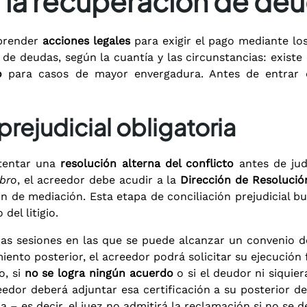
a la recuperación de de
mprender
acciones legales
para exigir el pago mediante los 
 de deudas, según la cuantía y las circunstancias: existe
o
para casos de mayor envergadura. Antes de entrar de 
rejudicial obligatoria
ntentar una
resolución alterna del conflicto
antes de judi
bro
, el acreedor debe acudir a la
Dirección de Resolució
ón de mediación. Esta etapa de conciliación prejudicial 
del litigio.
rias sesiones en las que se puede alcanzar un convenio 
miento posterior, el acreedor podrá solicitar su ejecució
o, si
no se logra ningún acuerdo
o si el deudor ni siquie
reedor deberá adjuntar esa certificación a su posterior d
– es decir, el juez no admitirá la reclamación si no se d