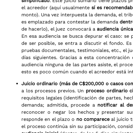
simplificado
. Este juicio sumario tiene plazos
el acreedor (aquí usualmente
sí es recomendab
monto). Una vez interpuesta la demanda, el trib
es emplazado para contestar la demanda
dentr
de hacerlo), el juez convocará a
audiencia única
En esa audiencia se busca depurar el caso: se p
de ser posible, se entra a discutir el fondo. E
pruebas documentales, testimoniales, etc., el j
días siguientes. Gracias a esta concentració
audiencia ninguna de las partes asiste, el pro
esto es poco común cuando el acreedor está int
Juicio ordinario (más de C$200,000 o casos com
a los procesos previos. Un
proceso ordinario ci
requisitos legales (identificación de partes, he
demanda; admitida, procede a
notificar al 
reconocer o negar los hechos y presentar sus
responde en el plazo o
no comparece
al juicio 
el proceso continúa sin su participación, consi