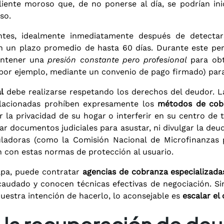
iente moroso que, de no ponerse al día, se podrían inic
so.
tes, idealmente inmediatamente después de detectars
en un plazo promedio de hasta 60 días. Durante este per
antener una
presión constante pero profesional
para obt
por ejemplo, mediante un convenio de pago firmado) para
l
debe realizarse respetando los derechos del deudor. 
lacionadas prohíben expresamente los
métodos de cob
 la privacidad de su hogar o interferir en su centro de 
lar documentos judiciales para asustar, ni divulgar la deud
eguladoras (como la Comisión Nacional de Microfinanzas
 con estas normas de protección al usuario.
tapa, puede contratar
agencias de cobranza especializada
audado y conocen técnicas efectivas de negociación. Sin 
uestra intención de hacerlo, lo aconsejable es
escalar el 