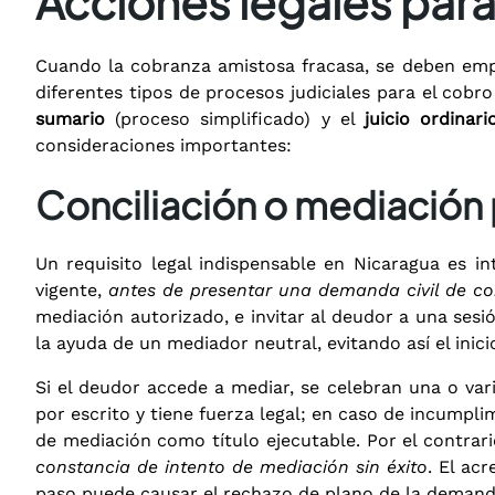
Acciones legales par
Cuando la cobranza amistosa fracasa, se deben e
diferentes tipos de procesos judiciales para el cobro
sumario
(proceso simplificado) y el
juicio ordinari
consideraciones importantes:
Conciliación o mediación p
Un requisito legal indispensable en Nicaragua es i
vigente,
antes de presentar una demanda civil de co
mediación autorizado, e invitar al deudor a una sesi
la ayuda de un mediador neutral, evitando así el inicio 
Si el deudor accede a mediar, se celebran una o va
por escrito y tiene fuerza legal; en caso de incumpli
de mediación como título ejecutable. Por el contrari
constancia de intento de mediación sin éxito
. El ac
paso puede causar el rechazo de plano de la demanda 