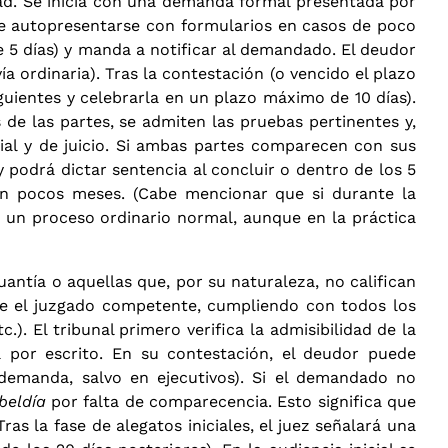
dad. Se inicia con una demanda formal presentada por
te autopresentarse con formularios en casos de poco
e 5 días) y manda a notificar al demandado. El deudor
ía ordinaria). Tras la contestación (o vencido el plazo
guientes y celebrarla en un plazo máximo de 10 días).
de las partes, se admiten las pruebas pertinentes y,
cial y de juicio. Si ambas partes comparecen con sus
 podrá dictar sentencia al concluir o dentro de los 5
 en pocos meses. (Cabe mencionar que si durante la
a un proceso ordinario normal, aunque en la práctica
antía o aquellas que, por su naturaleza, no califican
te el juzgado competente, cumpliendo con todos los
.). El tribunal primero verifica la admisibilidad de la
 por escrito. En su contestación, el deudor puede
demanda, salvo en ejecutivos). Si el demandado no
beldía
por falta de comparecencia. Esto significa que
as la fase de alegatos iniciales, el juez señalará una