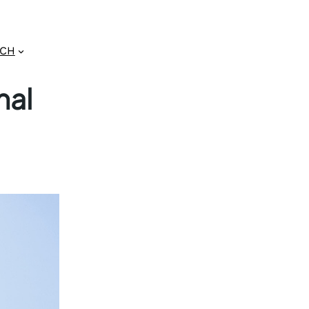
GCH
nal