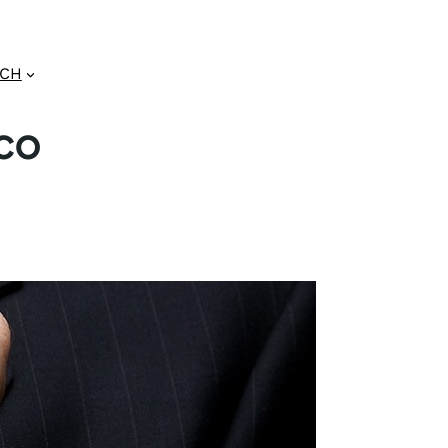
GCH
nco