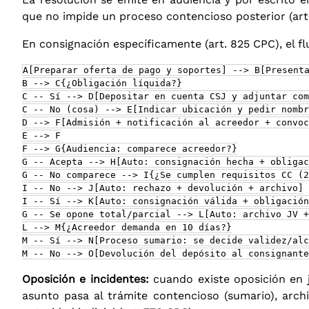
que no impide un proceso contencioso posterior (art
En consignación específicamente (art. 825 CPC), el flu
A[Preparar oferta de pago y soportes] --> B[Presenta
B --> C{¿Obligación líquida?}

C -- Sí --> D[Depositar en cuenta CSJ y adjuntar com
C -- No (cosa) --> E[Indicar ubicación y pedir nombr
D --> F[Admisión + notificación al acreedor + convoc
E --> F

F --> G{Audiencia: comparece acreedor?}

G -- Acepta --> H[Auto: consignación hecha + obligac
G -- No comparece --> I{¿Se cumplen requisitos CC (2
I -- No --> J[Auto: rechazo + devolución + archivo]

I -- Sí --> K[Auto: consignación válida + obligación
G -- Se opone total/parcial --> L[Auto: archivo JV +
L --> M{¿Acreedor demanda en 10 días?}

M -- Sí --> N[Proceso sumario: se decide validez/alc
M -- No --> O[Devolución del depósito al consignante
Oposición e incidentes:
cuando existe oposición en j
asunto pasa al trámite contencioso (sumario), archi