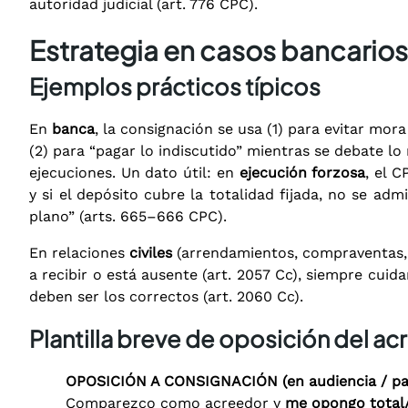
autoridad judicial (art. 776 CPC).
Estrategia en casos bancarios y
Ejemplos prácticos típicos
En
banca
, la consignación se usa (1) para evitar mo
(2) para “pagar lo indiscutido” mientras se debate lo
ejecuciones. Un dato útil: en
ejecución forzosa
, el 
y si el depósito cubre la totalidad fijada, no se ad
plano” (arts. 665–666 CPC).
En relaciones
civiles
(arrendamientos, compraventas, 
a recibir o está ausente (art. 2057 Cc), siempre cu
deben ser los correctos (art. 2060 Cc).
Plantilla breve de oposición del a
OPOSICIÓN A CONSIGNACIÓN (en audiencia / par
Comparezco como acreedor y
me opongo total