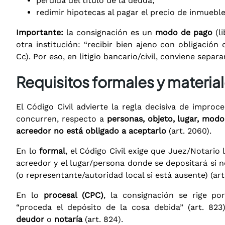
pérdida del título de la deuda;
redimir hipotecas al pagar el precio de inmueble
Importante:
la consignación es un
modo de pago
(li
otra institución: “recibir bien ajeno con obligación 
Cc). Por eso, en litigio bancario/civil, conviene sepa
Requisitos formales y materia
El Código Civil advierte la regla decisiva de improc
concurren, respecto a
personas, objeto, lugar, mod
acreedor no está obligado a aceptarlo
(art. 2060).
En lo
formal
, el Código Civil exige que Juez/Notario
acreedor y el lugar/persona donde se depositará si n
(o representante/autoridad local si está ausente) (art
En lo
procesal (CPC)
, la consignación se rige p
“proceda el depósito de la cosa debida” (art. 82
deudor
o
notaría
(art. 824).