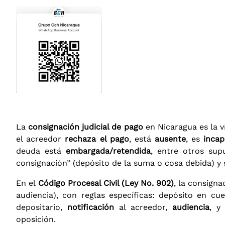
La
consignación judicial de pago
en Nicaragua es la v
el acreedor
rechaza el pago
, está
ausente
, es
inca
deuda está
embargada/retendida
, entre otros sup
consignación” (depósito de la suma o cosa debida) 
En el
Código Procesal Civil (Ley No. 902)
, la consign
audiencia), con reglas específicas: depósito en c
depositario,
notificación
al acreedor,
audiencia
, y
oposición.