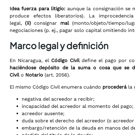
Idea fuerza para litigio:
aunque la consignación se m
produce efectos liberatorios). La improcedenci
legal,
(ii)
consignar
mal
(monto/objeto/tiempo/lu
negociaciones (p. ej., pagar solo capital omitiendo i
Marco legal y definición
En Nicaragua, el
Código Civil
define el pago por co
haciéndose depósito de la suma o cosa que se d
Civil
o
Notario
(art. 2056).
El mismo Código Civil enumera cuándo
procederá
la 
negativa del acreedor a recibir;
incapacidad del acreedor al momento del pago;
acreedor ausente;
duda sobre el derecho del acreedor (o acreedor 
embargo/retención de la deuda en manos del de