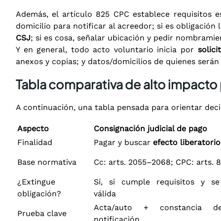
Además, el artículo 825 CPC establece requisitos esp
domicilio para notificar al acreedor; si es obligación
CSJ
; si es cosa, señalar ubicación y pedir nombrami
Y en general, todo acto voluntario inicia por
solici
anexos y copias; y datos/domicilios de quienes serán 
Tabla comparativa de alto impacto
A continuación, una tabla pensada para orientar deci
Aspecto
Consignación judicial de pago
Finalidad
Pagar y buscar
efecto liberatorio
Base normativa
Cc: arts. 2055–2068; CPC: arts.
¿Extingue
Sí, si cumple requisitos y se
obligación?
válida
Acta/auto + constancia d
Prueba clave
notificación