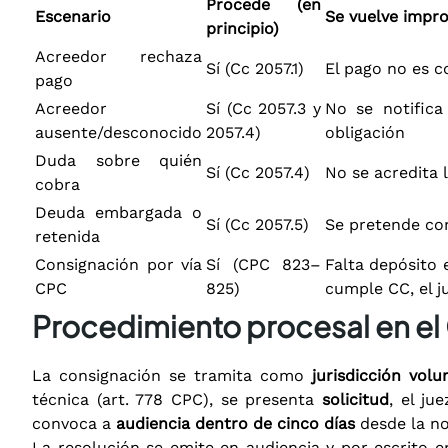
Procede (en
Escenario
Se vuelve impr
principio)
Acreedor rechaza
Sí (Cc 2057.1)
El pago no es 
pago
Acreedor
Sí (Cc 2057.3 y
No se notifica
ausente/desconocido
2057.4)
obligación
Duda sobre quién
Sí (Cc 2057.4)
No se acredita l
cobra
Deuda embargada o
Sí (Cc 2057.5)
Se pretende co
retenida
Consignación por vía
Sí (CPC 823–
Falta depósito 
CPC
825)
cumple CC, el 
Procedimiento procesal en el
La consignación se tramita como
jurisdicción volu
técnica (art. 778 CPC), se presenta
solicitud
, el ju
convoca a
audiencia dentro de cinco días
desde la not
La resolución se emite en audiencia y por escrito en