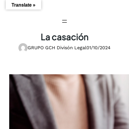
Saltar
Translate »
al
contenido
La casación
GRUPO GCH Divisón Legal
01/10/2024